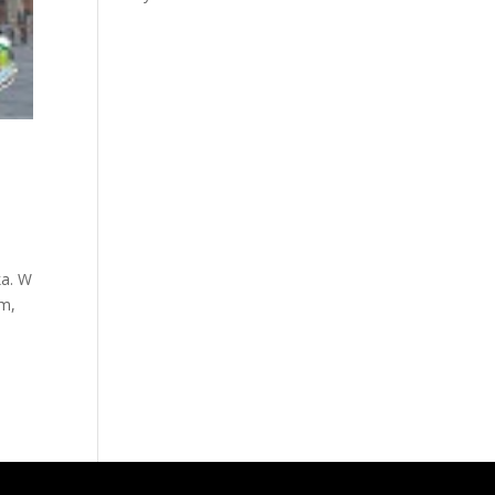
ka. W
em,