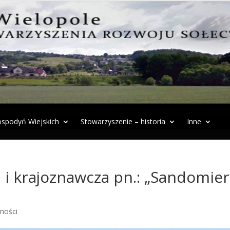
spodyń Wiejskich
Stowarzyszenie – historia
Inne
 i krajoznawcza pn.: „Sandomier
lności