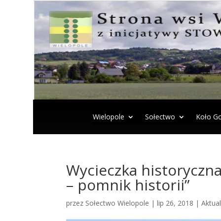
Wielopole
Sołectwo
Koło Go
Wycieczka historyczna
– pomnik historii”
przez
Sołectwo Wielopole
|
lip 26, 2018
|
Aktua