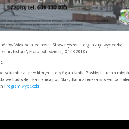
kańców Wielopola, że nasze Stowarzyszenie organizuje wycieczkę
omnik historii", która odbędzie się 04.08.2018 r.
ie:
tycki ratusz , przy którym stoją figura Matki Boskiej i studnia miejs
abytkowe budowle - Kamienica pod Skrzydłami z renesansowym portal
ich
Program wycieczki