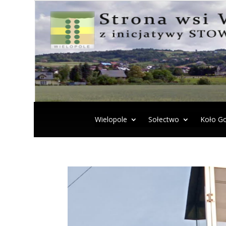
Wielopole
Sołectwo
Koło Go