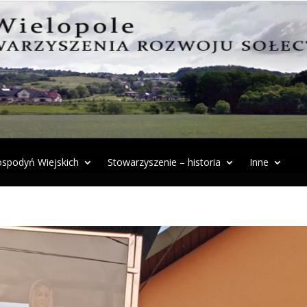
spodyń Wiejskich
Stowarzyszenie – historia
Inne