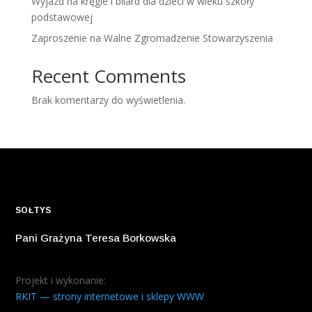
Wyjazd na kręgle i bilard dla dzieci w wieku szkoły
podstawowej
Zaproszenie na Walne Zgromadzenie Stowarzyszenia
Recent Comments
Brak komentarzy do wyświetlenia.
SOŁTYS
Pani Grażyna Teresa Borkowska
Projekt i wykonanie:
RKIT — strony internetowe i sklepy WWW