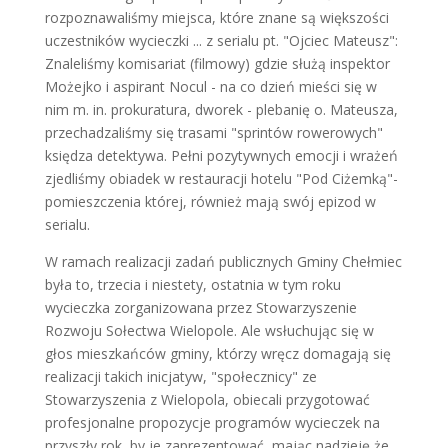
rozpoznawaliśmy miejsca, które znane są większości
uczestników wycieczki ... z serialu pt. "Ojciec Mateusz":
Znaleliśmy komisariat (filmowy) gdzie służą inspektor
Możejko i aspirant Nocul - na co dzień mieści się w
nim m. in. prokuratura, dworek - plebanię o. Mateusza,
przechadzaliśmy się trasami "sprintów rowerowych"
księdza detektywa. Pełni pozytywnych emocji i wrażeń
zjedliśmy obiadek w restauracji hotelu "Pod Ciżemką"-
pomieszczenia której, również mają swój epizod w
serialu.
W ramach realizacji zadań publicznych Gminy Chełmiec
była to, trzecia i niestety, ostatnia w tym roku
wycieczka zorganizowana przez Stowarzyszenie
Rozwoju Sołectwa Wielopole. Ale wsłuchując się w
głos mieszkańców gminy, którzy wręcz domagają się
realizacji takich inicjatyw, "społecznicy" ze
Stowarzyszenia z Wielopola, obiecali przygotować
profesjonalne propozycje programów wycieczek na
przyszły rok, by je zaprezentować, mając nadzieję że