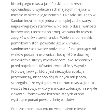
historią tego miasta jak i Polski, jednocześnie
opowiadając o wydarzeniach mających miejsce w
mieście w okresie jego istnienia. Okazało się, że to w
Sandomierzu istnieje jedna z najlepiej zachowanych i
najpiękniejszych starówek w Polsce, o dużej wartości
historycznej i architektonicznej, wpisana do rejestru
zabytków o światowej randze. Wiele sandomierskich
pomników historii powstało już w XIV wieku.
Sandomierz to również podziemia - funkcjonujące od
wieków podziemne piwnice i lochy, które dawniej
wielokrotnie służyły mieszkańcom jako schronienie
przed najedcami. Również zwiedziliśmy Wąwóz
Królowej Jadwigi, który jest niezwykłą atrakcja
przyrodniczą, niespotykaną w innych miejscach,
szczególnie, że występuje w centrum miasta. Jest to
wąwóz lessowy, w którym można zobaczyć niezwykle
ciekawie uformowane korzenie starych drzew,
wystające ponad powierzchnię piasków.
Podczas mega spaceru po wspaniałym mieście