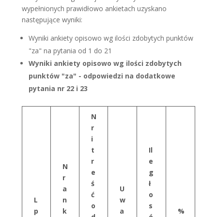
wypełnionych prawidłowo ankietach uzyskano
następujące wyniki:
Wyniki ankiety opisowo wg ilości zdobytych punktów
"za" na pytania od 1 do 21
Wyniki ankiety opisowo wg ilości zdobytych
punktów "za" - odpowiedzi na dodatkowe
pytania nr 22 i 23
N
r
i
t
Il
r
e
N
e
g
r
ś
ł
a
U
ć
o
L
n
w
o
s
p
k
a
%
d
ó