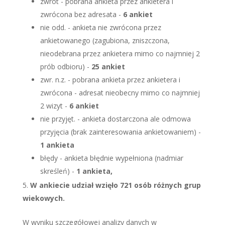
zwrot - pobrana ankieta przez ankietera i
zwrócona bez adresata -
6 ankiet
nie odd. - ankieta nie zwrócona przez
ankietowanego (zagubiona, zniszczona,
nieodebrana przez ankietera mimo co najmniej 2
prób odbioru) -
25 ankiet
zwr. n.z. - pobrana ankieta przez ankietera i
zwrócona - adresat nieobecny mimo co najmniej
2 wizyt -
6 ankiet
nie przyjęt. - ankieta dostarczona ale odmowa
przyjęcia (brak zainteresowania ankietowaniem) -
1 ankieta
błędy - ankieta błędnie wypełniona (nadmiar
skreśleń) -
1 ankieta,
W ankiecie udział wzięło 721 osób różnych grup
wiekowych.
W wyniku szczegółowej analizy danych w