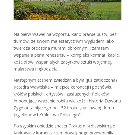
Najpierw Wawel na wzgórzu. Rano prawie pusty, bez
tłumów, ze swoim majestatycznym wyglądem jako
twierdza otoczona murami obronnymi i zarazem
wspaniała perła renesansu – kompleks komnat, kaplic,
kościołów, wspaniałych zabytków sztuki wojennej,
malarstwa i rękodzieła.
Następnym etapem zwiedzania była (już zatłoczona)
Katedra Wawelska – miejsce koronacji i pochówku
królów polskich, artystów i zasłużonych Polaków.
Imponujące wrażenie robiła wielkość i historia Dzwonu
Zygmunta bijącego od 1521 roku „na chwałę domu
Jagiellonów i Królestwa Polskiego”.
Po szybkim obiedzie spacer Traktem Królewskim po
Krakowie z komentarzem dowcipnego przewodnika,