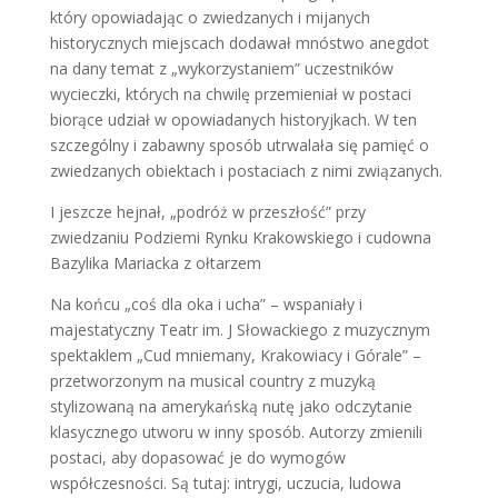
który opowiadając o zwiedzanych i mijanych
historycznych miejscach dodawał mnóstwo anegdot
na dany temat z „wykorzystaniem” uczestników
wycieczki, których na chwilę przemieniał w postaci
biorące udział w opowiadanych historyjkach. W ten
szczególny i zabawny sposób utrwalała się pamięć o
zwiedzanych obiektach i postaciach z nimi związanych.
I jeszcze hejnał, „podróż w przeszłość” przy
zwiedzaniu Podziemi Rynku Krakowskiego i cudowna
Bazylika Mariacka z ołtarzem
Na końcu „coś dla oka i ucha” – wspaniały i
majestatyczny Teatr im. J Słowackiego z muzycznym
spektaklem „Cud mniemany, Krakowiacy i Górale” –
przetworzonym na musical country z muzyką
stylizowaną na amerykańską nutę jako odczytanie
klasycznego utworu w inny sposób. Autorzy zmienili
postaci, aby dopasować je do wymogów
współczesności. Są tutaj: intrygi, uczucia, ludowa