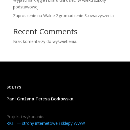
Wyjazd na kręgle i bilard dla dzieci w wieku szkoły
podstawowej
Zaproszenie na Walne Zgromadzenie Stowarzyszenia
Recent Comments
Brak komentarzy do wyświetlenia.
SOŁTYS
Pani Grażyna Teresa Borkowska
Projekt i wykonanie:
RKIT — strony internetowe i sklepy WWW